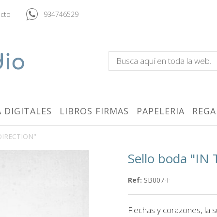
cto
934746529
 DIGITALES
LIBROS FIRMAS
PAPELERIA
REGA
 DIRECTION"
Sello boda "I
Ref:
SB007-F
Flechas y corazones, la