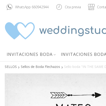
WhatsApp 660942944
Cita previa
Conta
INVITACIONES BODA
INVITACIONES BODA
SELLOS
Sellos de Boda Flechazos
Sello boda "IN THE SAME