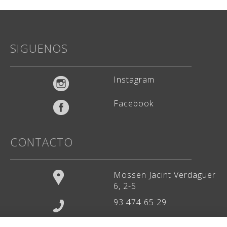
Weddingstudio
✕
SIGUENOS
Atención: L-V 9-13h y 15-20h
¡Hola! ¿En qué podemos ayudarte?
Instagram
Facebook
CONTACTO
Mossen Jacint Verdaguer
6, 2-5
93 474 65 29
hola@weddingstudio.es