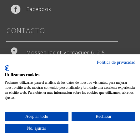
Facebook
CONTACTO
Mossen Jacint Verdaguer 6, 2-5
Política de privacidad
93 474 65 29
Utilizamos cookies
hola@weddingstudio.es
Podemos utilizarlas para el análisis de los datos de nuestros visitantes, para mejorar
nuestro sitio web, mostrar contenido personalizado y brindarle una excelente experiencia
en el sitio web. Para obtener más información sobre las cookies que utilizamos, abre los
ajustes.
Diseño del web site:
CG
Aceptar todo
Rechazar
Pago seguro:
No, ajustar