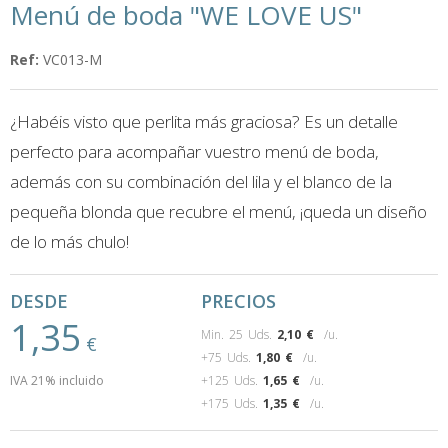
Menú de boda "WE LOVE US"
Ref:
VC013-M
¿Habéis visto que perlita más graciosa? Es un detalle
perfecto para acompañar vuestro menú de boda,
además con su combinación del lila y el blanco de la
pequeña blonda que recubre el menú, ¡queda un diseño
de lo más chulo!
DESDE
PRECIOS
1,35
Min. 25 Uds.
2,10
€
/u.
€
+75 Uds.
1,80
€
/u.
IVA 21% incluido
+125 Uds.
1,65
€
/u.
+175 Uds.
1,35
€
/u.