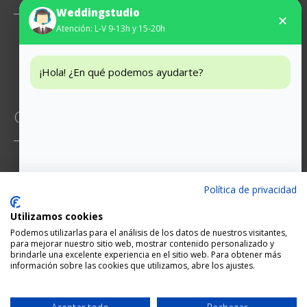
Weddingstudio
✕
Atención: L-V 9-13h y 15-20h
Instagram
Facebook
¡Hola! ¿En qué podemos ayudarte?
CONTACTO
Mossen Jacint Verdaguer 6, 2-5
Política de privacidad
93 474 65 29
Utilizamos cookies
hola@weddingstudio.es
Podemos utilizarlas para el análisis de los datos de nuestros visitantes,
para mejorar nuestro sitio web, mostrar contenido personalizado y
brindarle una excelente experiencia en el sitio web. Para obtener más
información sobre las cookies que utilizamos, abre los ajustes.
Cita
Diseño del web site:
CG