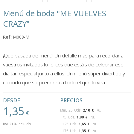
Menú de boda "ME VUELVES
CRAZY"
Ref:
M008-M
¡Qué pasada de menú! Un detalle más para recordar a
vuestros invitados lo felices que estáis de celebrar ese
día tan especial junto a ellos. Un menú súper divertido y
colorido que sorprenderá a todo el que lo vea.
DESDE
PRECIOS
1,35
Min. 25 Uds.
2,10
€
/u.
€
+75 Uds.
1,80
€
/u.
IVA 21% incluido
+125 Uds.
1,65
€
/u.
+175 Uds.
1,35
€
/u.