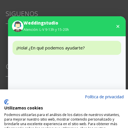
SIGUENOS
Weddingstudio
✕
Atención: L-V 9-13h y 15-20h
Instagram
Facebook
¡Hola! ¿En qué podemos ayudarte?
CONTACTO
Mossen Jacint Verdaguer 6, 2-5
Política de privacidad
93 474 65 29
Utilizamos cookies
hola@weddingstudio.es
Podemos utilizarlas para el análisis de los datos de nuestros visitantes,
para mejorar nuestro sitio web, mostrar contenido personalizado y
brindarle una excelente experiencia en el sitio web. Para obtener más