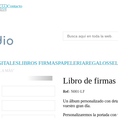
Contacto
GITALES
LIBROS FIRMAS
PAPELERIA
REGALOS
SE
OLA MÁS"
Libro de fir
Ref:
N001-LF
Un álbum personalizado con detal
vuestro gran día.
Personalizaremos la portada con 