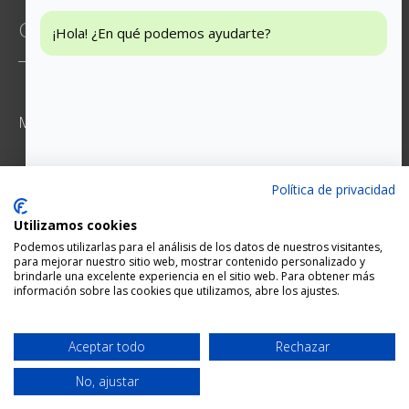
CONTACTO
¡Hola! ¿En qué podemos ayudarte?
Mossen Jacint Verdaguer 6, 2-5
93 474 65 29
Política de privacidad
Utilizamos cookies
hola@weddingstudio.es
Podemos utilizarlas para el análisis de los datos de nuestros visitantes,
para mejorar nuestro sitio web, mostrar contenido personalizado y
brindarle una excelente experiencia en el sitio web. Para obtener más
información sobre las cookies que utilizamos, abre los ajustes.
Cita
Diseño del web site:
CG
Aceptar todo
Rechazar
Pago seguro:
No, ajustar