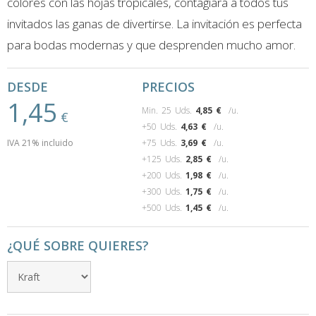
colores con las hojas tropicales, contagiará a todos tus
invitados las ganas de divertirse. La invitación es perfecta
para bodas modernas y que desprenden mucho amor.
DESDE
PRECIOS
1,45
Min. 25 Uds.
4,85
€
/u.
€
+50 Uds.
4,63
€
/u.
IVA 21% incluido
+75 Uds.
3,69
€
/u.
+125 Uds.
2,85
€
/u.
+200 Uds.
1,98
€
/u.
+300 Uds.
1,75
€
/u.
+500 Uds.
1,45
€
/u.
¿QUÉ SOBRE QUIERES?