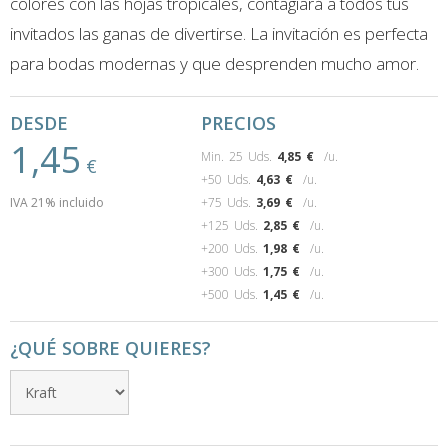
colores con las hojas tropicales, contagiará a todos tus
invitados las ganas de divertirse. La invitación es perfecta
para bodas modernas y que desprenden mucho amor.
DESDE
PRECIOS
1,45
Min. 25 Uds.
4,85
€
/u.
€
+50 Uds.
4,63
€
/u.
IVA 21% incluido
+75 Uds.
3,69
€
/u.
+125 Uds.
2,85
€
/u.
+200 Uds.
1,98
€
/u.
+300 Uds.
1,75
€
/u.
+500 Uds.
1,45
€
/u.
¿QUÉ SOBRE QUIERES?