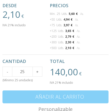
DESDE
PRECIOS
2,10
Min. 25 Uds.
5,60
€
/u.
€
+50 Uds.
4,94
€
/u.
IVA 21% incluido
+75 Uds.
3,97
€
/u.
+125 Uds.
3,65
€
/u.
+200 Uds.
2,79
€
/u.
+300 Uds.
2,30
€
/u.
+500 Uds.
2,10
€
/u.
CANTIDAD
TOTAL
140,00
Cantidad
-
+
€
(Mínimo 25 unidades)
IVA 21% incluido
AÑADIR AL CARRITO
Personalizable