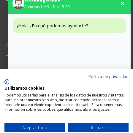
✕
Atención: L-V 9-13h y 15-20h
Instagram
Facebook
¡Hola! ¿En qué podemos ayudarte?
CONTACTO
Mossen Jacint Verdaguer 6, 2-5
Política de privacidad
93 474 65 29
Utilizamos cookies
hola@weddingstudio.es
Podemos utilizarlas para el análisis de los datos de nuestros visitantes,
para mejorar nuestro sitio web, mostrar contenido personalizado y
brindarle una excelente experiencia en el sitio web. Para obtener más
información sobre las cookies que utilizamos, abre los ajustes.
Cita
Diseño del web site:
CG
Aceptar todo
Rechazar
Pago seguro: