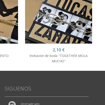
2,10
€
SIENTO
Invitación de boda "TOGETHER MOLA
MUCHO"
Weddingstudio
✕
SIGUENOS
Atención: L-V 9-13h y 15-20h
¡Hola! ¿En qué podemos ayudarte?
Instagram