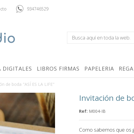
cto
934746529
 DIGITALES
LIBROS FIRMAS
PAPELERIA
REGA
ión de boda "ASÍ ES LA LIFE"
Invitación de b
Ref:
M004-IB
Como sabemos que os gust