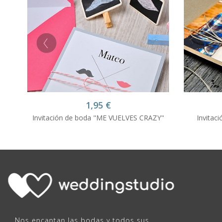
1,95
€
Invitación de boda "ME VUELVES CRAZY"
Invitac
Nos encantan las bodas y todos sus