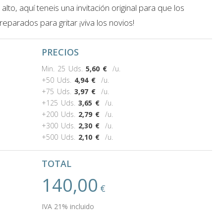
alto, aquí teneis una invitación original para que los
eparados para gritar ¡viva los novios!
PRECIOS
Min. 25 Uds.
5,60
€
/u.
+50 Uds.
4,94
€
/u.
+75 Uds.
3,97
€
/u.
+125 Uds.
3,65
€
/u.
+200 Uds.
2,79
€
/u.
+300 Uds.
2,30
€
/u.
+500 Uds.
2,10
€
/u.
TOTAL
140,00
€
IVA 21% incluido