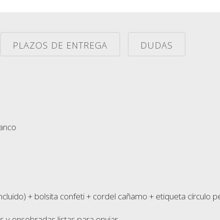
PLAZOS DE ENTREGA
DUDAS
lanco
ncluido) + bolsita confeti + cordel cañamo + etiqueta círculo 
s y ensobradas listas para enviar