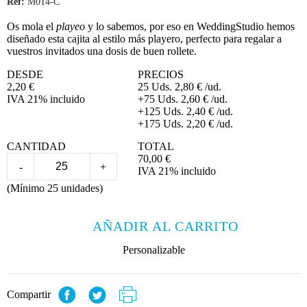
Ref:
M014-C
Os mola el
playeo
y lo sabemos, por eso en WeddingStudio hemos
diseñado esta cajita al estilo más playero, perfecto para regalar a
vuestros invitados una dosis de buen rollete.
DESDE
PRECIOS
2,20
€
25 Uds.
2,80
€
/ud.
IVA 21% incluido
+75 Uds.
2,60
€
/ud.
+125 Uds.
2,40
€
/ud.
+175 Uds.
2,20
€
/ud.
CANTIDAD
TOTAL
70,00
€
-
+
IVA 21% incluido
(Mínimo 25 unidades)
AÑADIR AL CARRITO
Personalizable
Compartir