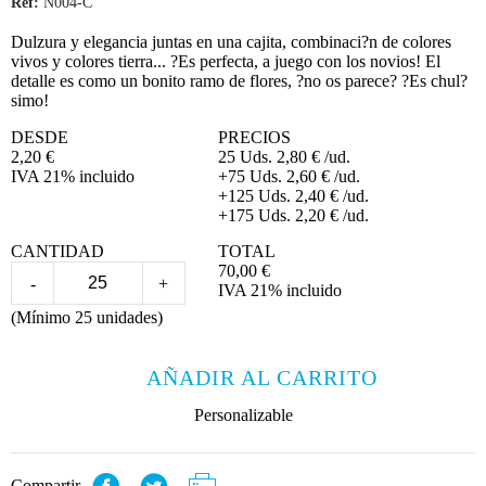
Ref:
N004-C
Dulzura y elegancia juntas en una cajita, combinaci?n de colores
vivos y colores tierra... ?Es perfecta, a juego con los novios! El
detalle es como un bonito ramo de flores, ?no os parece? ?Es chul?
simo!
DESDE
PRECIOS
2,20
€
25 Uds.
2,80
€
/ud.
IVA 21% incluido
+75 Uds.
2,60
€
/ud.
+125 Uds.
2,40
€
/ud.
+175 Uds.
2,20
€
/ud.
CANTIDAD
TOTAL
70,00
€
-
+
IVA 21% incluido
(Mínimo 25 unidades)
AÑADIR AL CARRITO
Personalizable
Compartir