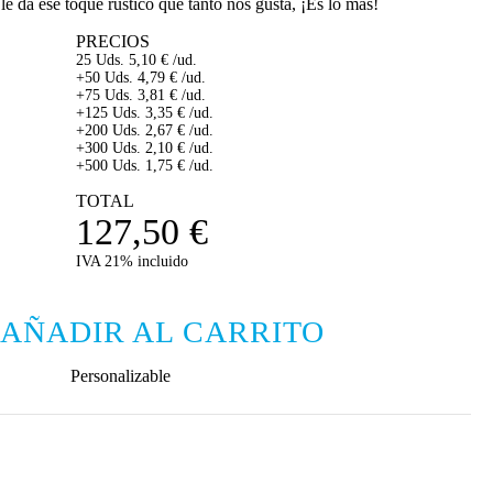
le da ese toque rústico que tanto nos gusta, ¡Es lo más!
PRECIOS
25 Uds.
5,10
€
/ud.
+50 Uds.
4,79
€
/ud.
+75 Uds.
3,81
€
/ud.
+125 Uds.
3,35
€
/ud.
+200 Uds.
2,67
€
/ud.
+300 Uds.
2,10
€
/ud.
+500 Uds.
1,75
€
/ud.
TOTAL
127,50
€
IVA 21% incluido
AÑADIR AL CARRITO
Personalizable