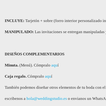
INCLUYE:
Tarjetón + sobre (forro interior personalizado i
MANIPULADO:
Las invitaciones se entregan manipuladas 
DISEÑOS COMPLEMENTARIOS
Minuta.
(Menú). Cómpralo
aqu
í
Caja regalo.
Cómpralo
aqu
í
También podemos diseñar otros elementos de tu boda con el mis
escribenos a
hola@weddingstudio.es
o envianos un WhatsAp