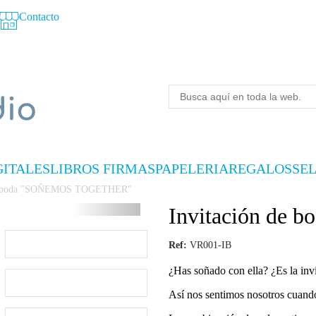
Contacto
GITALES
LIBROS FIRMAS
PAPELERIA
REGALOS
SE
de boda "SOÑEMOS TOGETHER"
Invitación d
Ref:
VR001-IB
¿Has soñado con ella? ¿Es la inv
Así nos sentimos nosotros cuando