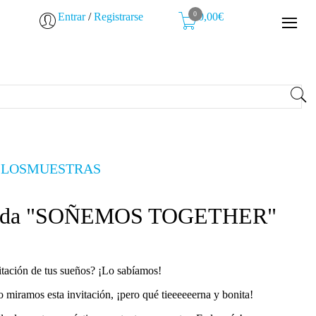
0
Entrar
/
Registrarse
0,00€
LLOS
MUESTRAS
e boda "SOÑEMOS TOGETHER"
itación de tus sueños? ¡Lo sabíamos!
 miramos esta invitación, ¡pero qué tieeeeeerna y bonita!