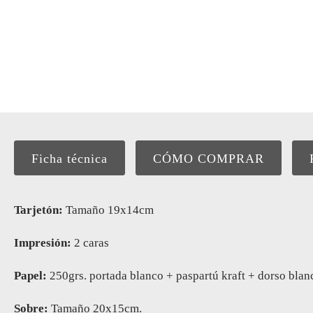
Ficha técnica
CÓMO COMPRAR
Tarjetón:
Tamaño 19x14cm
Impresión:
2 caras
Papel:
250grs. portada blanco + paspartú kraft + dorso blan
Sobre:
Tamaño 20x15cm.