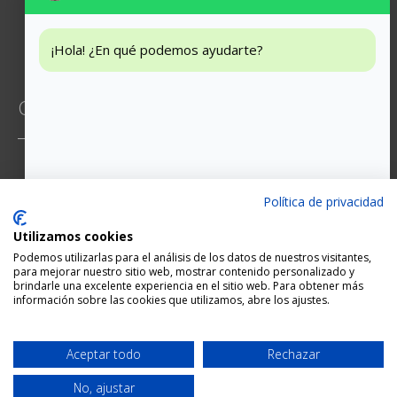
Instagram
Facebook
¡Hola! ¿En qué podemos ayudarte?
CONTACTO
Mossen Jacint Verdaguer 6, 2-5
Política de privacidad
93 474 65 29
Utilizamos cookies
hola@weddingstudio.es
Podemos utilizarlas para el análisis de los datos de nuestros visitantes,
para mejorar nuestro sitio web, mostrar contenido personalizado y
brindarle una excelente experiencia en el sitio web. Para obtener más
información sobre las cookies que utilizamos, abre los ajustes.
Cita
Diseño del web site:
CG
Aceptar todo
Rechazar
Pago seguro:
No, ajustar