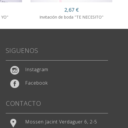
2,67
€
Y YO"
Invitación de boda "TE NECESITO"
Weddingstudio
✕
SIGUENOS
Atención: L-V 9-13h y 15-20h
¡Hola! ¿En qué podemos ayudarte?
Instagram
Facebook
CONTACTO
Mossen Jacint Verdaguer 6, 2-5