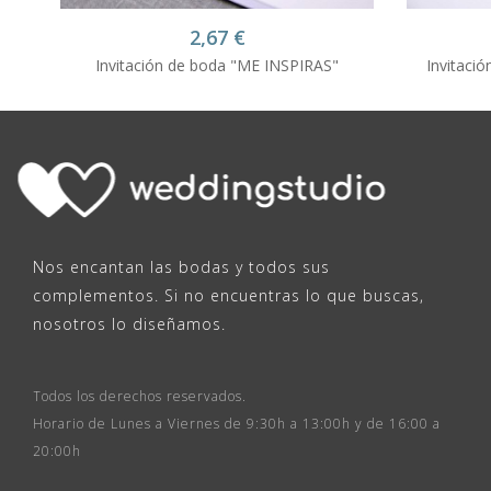
2,67
€
Invitación de boda "ME INSPIRAS"
Invitaci
Nos encantan las bodas y todos sus
complementos. Si no encuentras lo que buscas,
nosotros lo diseñamos.
Todos los derechos reservados.
Horario de Lunes a Viernes de 9:30h a 13:00h y de 16:00 a
20:00h