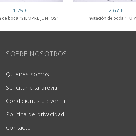
1,75
€
2,67
€
ón de boda "SIEMPRE JUNTOS"
Invitación de boda "TÚ 
SOBRE NOSOTROS
Quienes somos
Solicitar cita previa
Condiciones de venta
Política de privacidad
Contacto