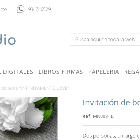
cto
934746529
 DIGITALES
LIBROS FIRMAS
PAPELERIA
REGA
ón de boda "INFINITAMENTE LOVE"
Invitación de
Ref:
MN008-IB
Dos personas, un largo c