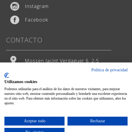
Instagram
Facebook
CONTACTO
Mossen Jacint Verdaguer 6, 2-5
Política de privacidad
93 474 65 29
Utilizamos cookies
hola@weddingstudio.es
Podemos utilizarlas para el análisis de los datos de nuestros visitantes, para mejorar
nuestro sitio web, mostrar contenido personalizado y brindarle una excelente experiencia
en el sitio web. Para obtener más información sobre las cookies que utilizamos, abre los
ajustes.
Diseño del web site:
CG
Aceptar todo
Rechazar
Pago seguro: